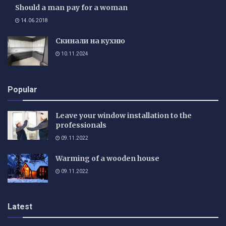
Should a man pay for a woman
14.06.2018
Скинали на кухню
10.11.2024
Popular
Leave your window installation to the
professionals
09.11.2022
Warming of a wooden house
09.11.2022
Latest