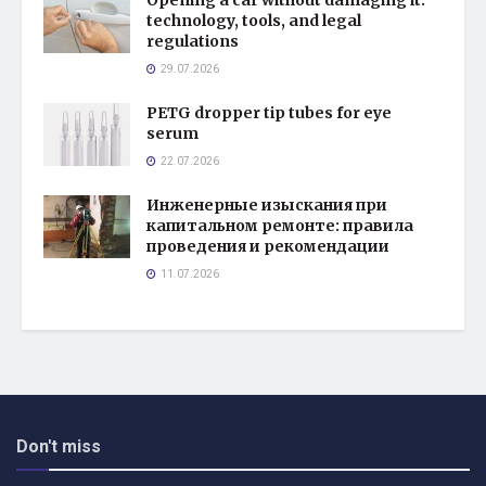
Opening a car without damaging it:
technology, tools, and legal
regulations
29.07.2026
PETG dropper tip tubes for eye
serum
22.07.2026
Инженерные изыскания при
капитальном ремонте: правила
проведения и рекомендации
11.07.2026
Don't miss