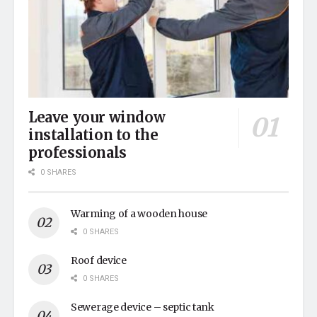
Leave your window
installation to the
professionals
0 SHARES
Warming of a wooden house
0 SHARES
Roof device
0 SHARES
Sewerage device – septic tank