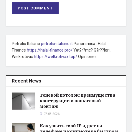
Petrolio Italiano
petrolio-italiano.it
Panoramica . Halal
Finance
https://halal-finance.pro/
Yat?r?mc? G?r??leri .
Welkrotivax
https://welkrotivax.top/
Opiniones
Recent News
Теневой потолок: преимущества
конструкции и пошаговый
монтаж
07.08.2026
Как узнать свой IP адрес на
телефоне и компьютере быстро и