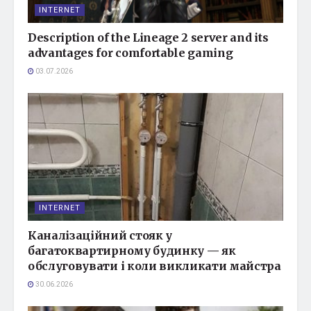
INTERNET
Description of the Lineage 2 server and its
advantages for comfortable gaming
03.07.2026
INTERNET
Каналізаційний стояк у
багатоквартирному будинку — як
обслуговувати і коли викликати майстра
30.06.2026