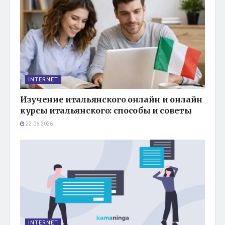
INTERNET
Изучение итальянского онлайн и онлайн
курсы итальянского: способы и советы
22.06.2026
INTERNET