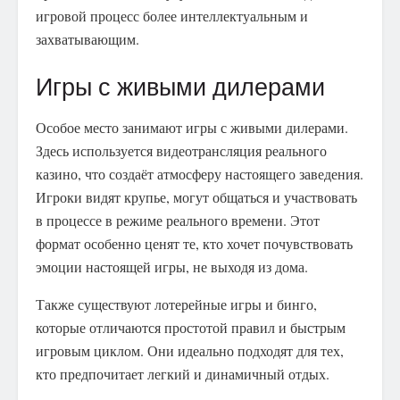
игровой процесс более интеллектуальным и
захватывающим.
Игры с живыми дилерами
Особое место занимают игры с живыми дилерами.
Здесь используется видеотрансляция реального
казино, что создаёт атмосферу настоящего заведения.
Игроки видят крупье, могут общаться и участвовать
в процессе в режиме реального времени. Этот
формат особенно ценят те, кто хочет почувствовать
эмоции настоящей игры, не выходя из дома.
Также существуют лотерейные игры и бинго,
которые отличаются простотой правил и быстрым
игровым циклом. Они идеально подходят для тех,
кто предпочитает легкий и динамичный отдых.