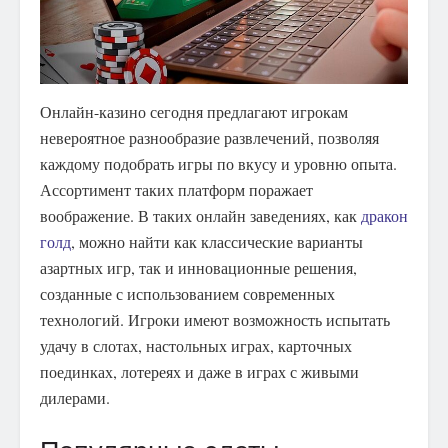
Онлайн-казино сегодня предлагают игрокам
невероятное разнообразие развлечений, позволяя
каждому подобрать игры по вкусу и уровню опыта.
Ассортимент таких платформ поражает
воображение. В таких онлайн заведениях, как
дракон
голд
, можно найти как классические варианты
азартных игр, так и инновационные решения,
созданные с использованием современных
технологий. Игроки имеют возможность испытать
удачу в слотах, настольных играх, карточных
поединках, лотереях и даже в играх с живыми
дилерами.