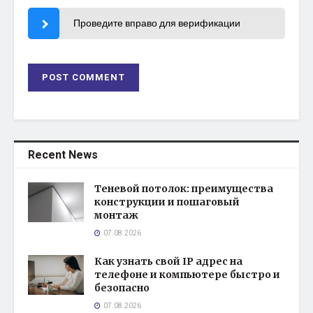
Проведите вправо для верификации
Recent News
Теневой потолок: преимущества
конструкции и пошаговый
монтаж
07.08.2026
Как узнать свой IP адрес на
телефоне и компьютере быстро и
безопасно
07.08.2026