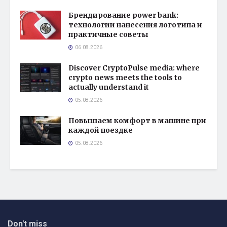
Брендирование power bank:
технологии нанесения логотипа и
практичные советы
06.08.2026
Discover CryptoPulse media: where
crypto news meets the tools to
actually understand it
05.08.2026
Повышаем комфорт в машине при
каждой поездке
05.08.2026
Don't miss