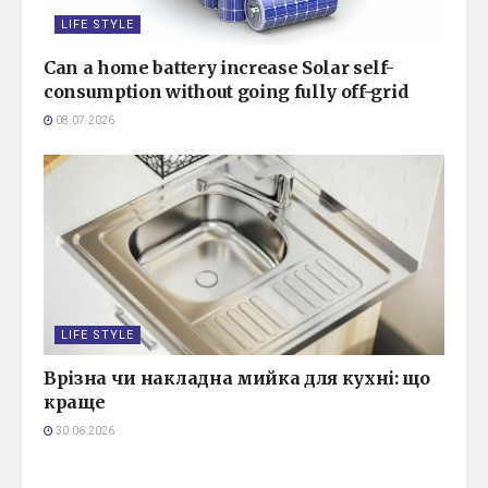
LIFE STYLE
Can a home battery increase Solar self-
consumption without going fully off-grid
08.07.2026
LIFE STYLE
Врізна чи накладна мийка для кухні: що
краще
30.06.2026