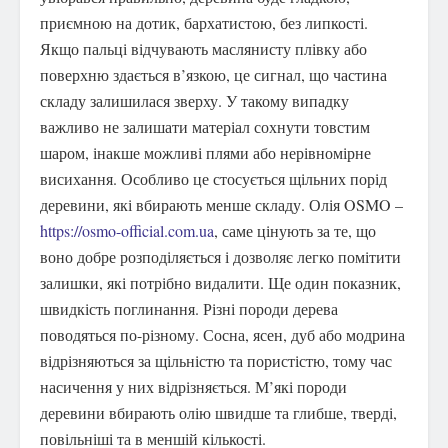
приємною на дотик, бархатистою, без липкості.
Якщо пальці відчувають маслянисту плівку або
поверхню здається в’язкою, це сигнал, що частина
складу залишилася зверху. У такому випадку
важливо не залишати матеріал сохнути товстим
шаром, інакше можливі плями або нерівномірне
висихання. Особливо це стосується щільних порід
деревини, які вбирають менше складу. Олія OSMO –
https://osmo-official.com.ua
, саме цінують за те, що
воно добре розподіляється і дозволяє легко помітити
залишки, які потрібно видалити. Ще один показник,
швидкість поглинання. Різні породи дерева
поводяться по-різному. Сосна, ясен, дуб або модрина
відрізняються за щільністю та пористістю, тому час
насичення у них відрізняється. М’які породи
деревини вбирають олію швидше та глибше, тверді,
повільніші та в меншій кількості.