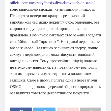
official.com.ua/sovety/maslo-dlya-dereva-teh-opisanie/
,
воно рівномірно висихає, не залишаючи липкості.
Перевіряти поверхню краще через вказаний
виробником час: якщо покриття сухе, однорідне, без
жирного сліду при торканні, просочення виконане
правильно. Помилкою багатьох стає бажання завдати
якнайбільше олії “про запас”. Насправді деревина не
вбере зайвого. Надлишок залишиться зверху, почне
сохнути нерівномірно і може зіпсувати зовнішній
вигляд покриття. Тому професійний підхід полягає
не в рясному нанесенні, а в правильному розподілі
тонким шаром складу з подальшим видаленням
залишків. Саме в цьому полягає одна з переваг олії
OSMO, вона дозволяє деревині зберегти природність
без відчуття товстого декоративного покриття.