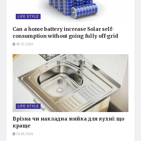
LIFE STYLE
Can a home battery increase Solar self-
consumption without going fully off-grid
08.07.2026
LIFE STYLE
Врізна чи накладна мийка для кухні: що
краще
30.06.2026