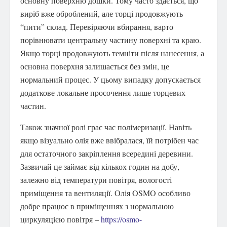
основну поверхню дошки. Тому часто здається, що
виріб вже оброблений, але торці продовжують
“пити” склад. Перевіряючи вбирання, варто
порівнювати центральну частину поверхні та краю.
Якщо торці продовжують темніти після нанесення, а
основна поверхня залишається без змін, це
нормальний процес. У цьому випадку допускається
додаткове локальне просочення лише торцевих
частин.
Також значної ролі грає час полімеризації. Навіть
якщо візуально олія вже ввібралася, їй потрібен час
для остаточного закріплення всередині деревини.
Зазвичай це займає від кількох годин на добу,
залежно від температури повітря, вологості
приміщення та вентиляції. Олія OSMO особливо
добре працює в приміщеннях з нормальною
циркуляцією повітря –
https://osmo-