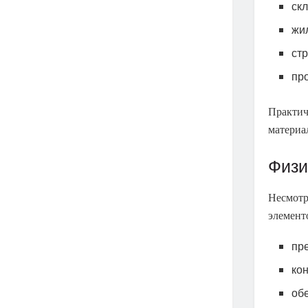
ск
жи
ст
пр
Практич
материа
Физи
Несмотр
элемент
пр
кон
об