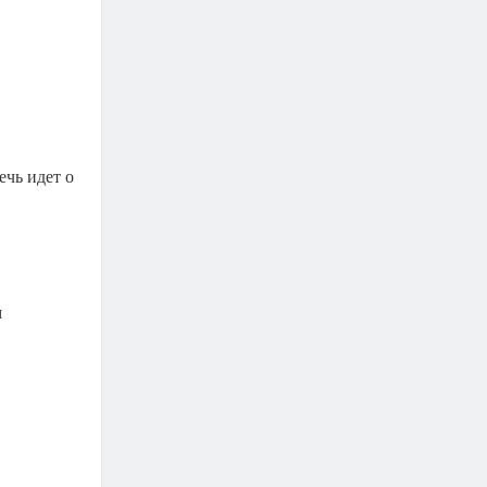
ечь идет о
м