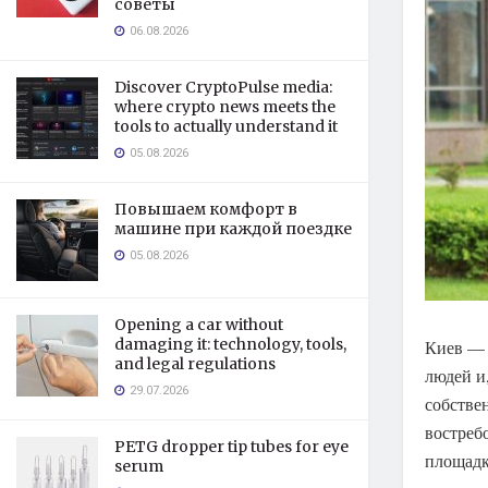
советы
06.08.2026
Discover CryptoPulse media:
where crypto news meets the
tools to actually understand it
05.08.2026
Повышаем комфорт в
машине при каждой поездке
05.08.2026
Opening a car without
damaging it: technology, tools,
Киев — 
and legal regulations
людей и
29.07.2026
собстве
востреб
PETG dropper tip tubes for eye
площадк
serum