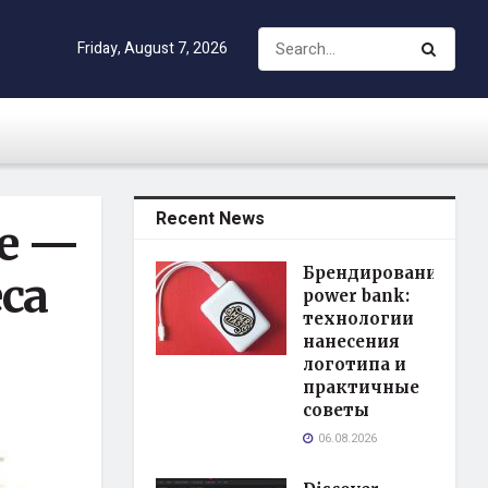
Friday, August 7, 2026
Recent News
ве —
Брендирование
са
power bank:
технологии
нанесения
логотипа и
практичные
советы
06.08.2026