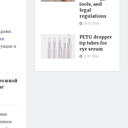
tools, and
legal
regulations
29.07.2026
кражи,
PETG dropper
ев
tip tubes for
туации и
eye serum
22.07.2026
дромной
ые
твие
тивное