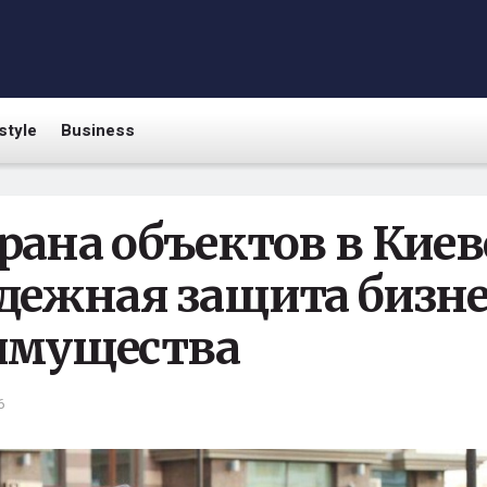
style
Business
рана объектов в Кие
дежная защита бизне
имущества
6