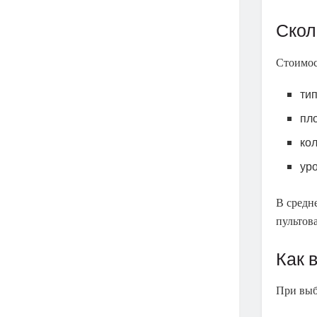
Скол
Стоимос
тип
пл
ко
ур
В средне
пультов
Как 
При выб