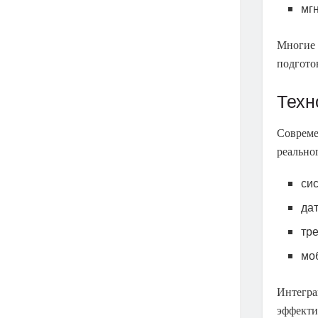
мг
Многие 
подгото
Техн
Совреме
реально
си
да
тр
мо
Интегра
эффекти