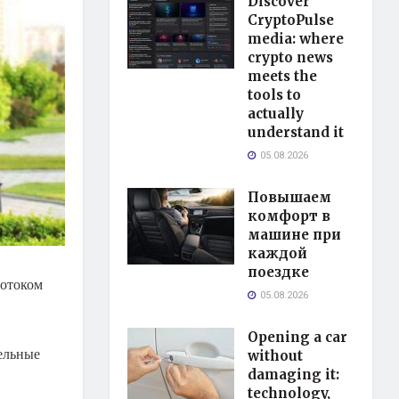
Discover
CryptoPulse
media: where
crypto news
meets the
tools to
actually
understand it
05.08.2026
Повышаем
комфорт в
машине при
каждой
поездке
потоком
05.08.2026
Opening a car
ельные
without
damaging it:
technology,