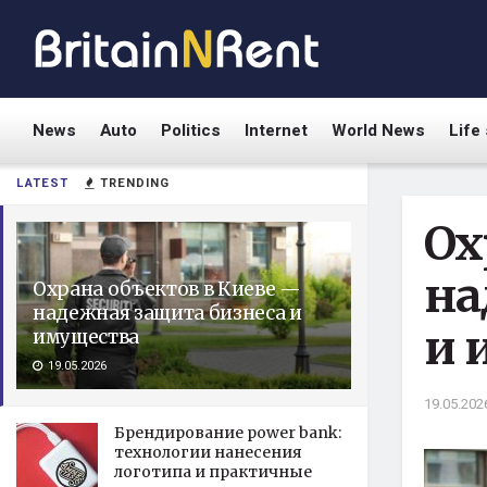
News
Auto
Politics
Internet
World News
Life 
LATEST
TRENDING
Ох
на
Охрана объектов в Киеве —
надежная защита бизнеса и
и 
имущества
19.05.2026
19.05.202
Брендирование power bank:
технологии нанесения
логотипа и практичные