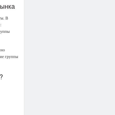
рынка
ты. В
:
руппы
нно
тие группы
?