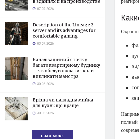
реагиро
в зданиях и на производстве
07.07.2026
Каки
Description of the Lineage 2
server and its advantages for
Охранны
comfortable gaming
03.07.2026
фи
пу
Каналізаційний стояк у
багатоквартирному будинку
ви
— як обслуговувати і коли
викликати майстра
вы
30.06.2026
со
за
Врізна чи накладна мийка
для кухні: що краще
30.06.2026
Наприме
полный 
совреме
LOAD MORE