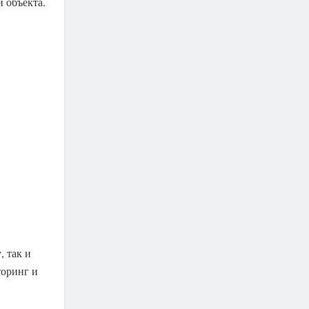
 объекта.
 так и
торинг и