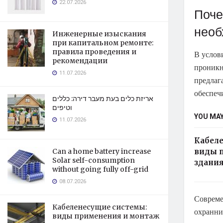
22.07.2026
Поче
необ
Инженерные изыскания
при капитальном ремонте:
правила проведения и
В услов
рекомендации
проникн
11.07.2026
предлаг
обеспеч
אריזת כלים בעת מעבר דירה: כללים
וטיפים
YOU MAY
11.07.2026
Кабел
виды 
Can a home battery increase
Solar self-consumption
здания
without going fully off-grid
08.07.2026
Совреме
Кабеленесущие системы:
охранни
виды применения и монтаж