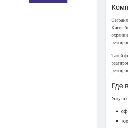
Комп
Сегодня
Киеве б
охранни
реагиро
Такой ф
реагиро
реагиро
Где 
Услуги 
оф
то