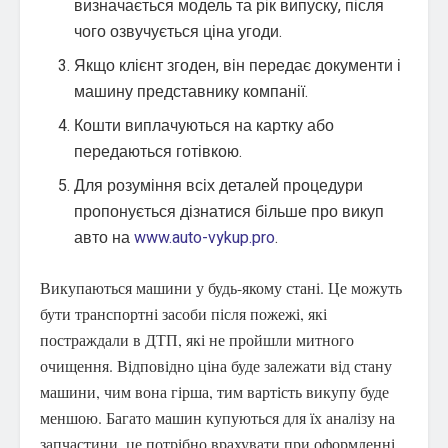
визначається модель та рік випуску, після
чого озвучується ціна угоди.
Якщо клієнт згоден, він передає документи і
машину представнику компанії.
Кошти виплачуються на картку або
передаються готівкою.
Для розуміння всіх деталей процедури
пропонується дізнатися більше про викуп
авто на
www.auto-vykup.pro
.
Викупаються машини у будь-якому стані. Це можуть
бути транспортні засоби після пожежі, які
постраждали в ДТП, які не пройшли митного
очищення. Відповідно ціна буде залежати від стану
машини, чим вона гірша, тим вартість викупу буде
меншою. Багато машин купуються для їх аналізу на
запчастини, це потрібно врахувати при оформленні